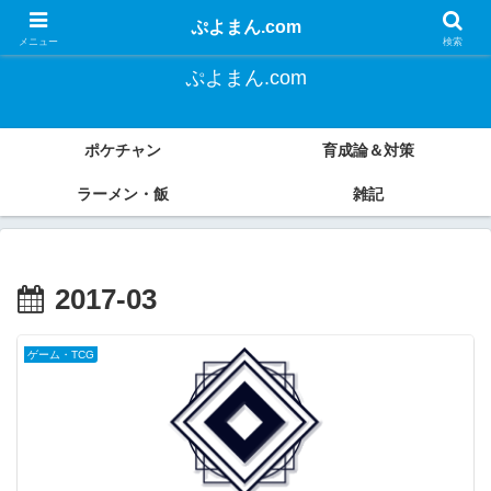
よく遊び、よく食べる。
ぷよまん.com
メニュー
検索
ぷよまん.com
ポケチャン
育成論＆対策
ラーメン・飯
雑記
2017-03
ゲーム・TCG