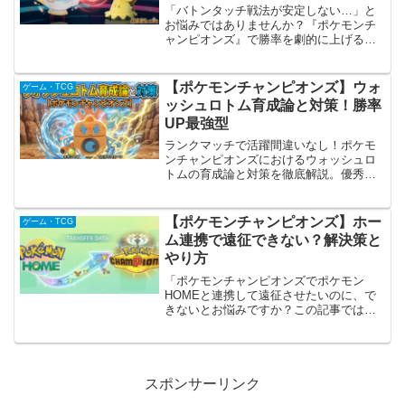
「バトンタッチ戦法が安定しない…」と
お悩みではありませんか？『ポケモンチ
ャンピオンズ』で勝率を劇的に上げる最
強のバトンタッチ構築を大公開！ポット
デスやクエスパトラを使った実践的な育
成論からエースの選び方まで、初心者に
【ポケモンチャンピオンズ】ウォ
ゲーム・TCG
も分かりやすく解説します。
ッシュロトム育成論と対策！勝率
UP最強型
ランクマッチで活躍間違いなし！ポケモ
ンチャンピオンズにおけるウォッシュロ
トムの育成論と対策を徹底解説。優秀な
耐性を活かした「物理受けクッション
型」や「スカーフ型」の調整・立ち回り
を大公開します！
【ポケモンチャンピオンズ】ホー
ゲーム・TCG
ム連携で遠征できない？解決策と
やり方
「ポケモンチャンピオンズでポケモン
HOMEと連携して遠征させたいのに、で
きないとお悩みですか？この記事では、
連携エラーの原因や解決策、具体的な遠
征のやり方から注意点まで分かりやすく
解説します！今すぐ解決して最強のパー
ティを作りましょう！」
スポンサーリンク