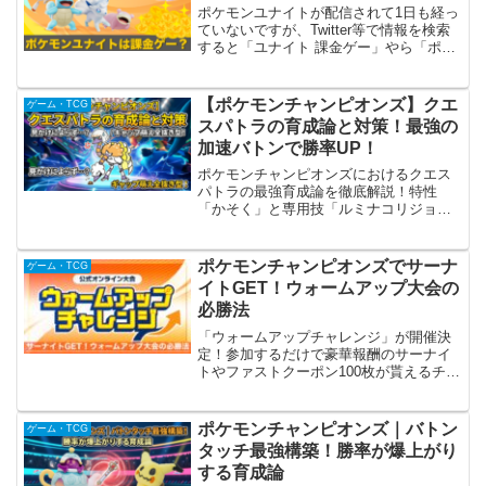
ポケモンユナイトが配信されて1日も経っ
ていないですが、Twitter等で情報を検索
すると「ユナイト 課金ゲー」やら「ポケ
モンユナイト もちもの強化課金」やらネ
ガテイブな検索予測がたくさん。検索か
ら情報を調べてみると、ポケモンユナイ
【ポケモンチャンピオンズ】クエ
ゲーム・TCG
ト内のポケ...
スパトラの育成論と対策！最強の
加速バトンで勝率UP！
ポケモンチャンピオンズにおけるクエス
パトラの最強育成論を徹底解説！特性
「かそく」と専用技「ルミナコリジョ
ン」を活かしたおすすめの型や、ランク
マッチで注意すべき対策ポケモンを網
羅。対戦で勝つための立ち回りを今すぐ
ポケモンチャンピオンズでサーナ
ゲーム・TCG
チェック！
イトGET！ウォームアップ大会の
必勝法
「ウォームアップチャレンジ」が開催決
定！参加するだけで豪華報酬のサーナイ
トやファストクーポン100枚が貰えるチャ
ンスです。エントリー方法やレギュレー
ションM-Aのポイントを解説。乗り遅れ
て損をする前に、今すぐチェックしてバ
ポケモンチャンピオンズ｜バトン
ゲーム・TCG
トルを楽しみましょう！
タッチ最強構築！勝率が爆上がり
する育成論