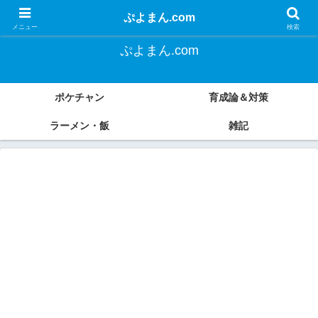
よく遊び、よく食べる。
ぷよまん.com
メニュー
検索
ぷよまん.com
ポケチャン
育成論＆対策
ラーメン・飯
雑記