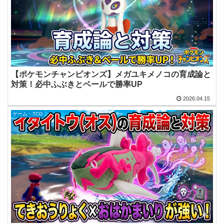
【ポケモンチャンピオンズ】メガユキメノコの育成論と
対策！必中ふぶきとベールで勝率UP
2026.04.15
ゲーム・TCG