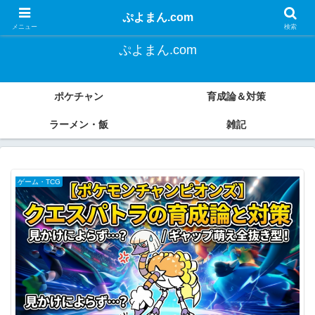
よく遊び、よく食べる。
ぷよまん.com
メニュー
検索
ぷよまん.com
ポケチャン
育成論＆対策
ラーメン・飯
雑記
ゲーム・TCG