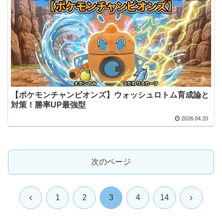
【ポケモンチャンピオンズ】ウォッシュロトム育成論と
対策！勝率UP最強型
2026.04.20
次のページ
前
次
1
2
3
4
14
へ
へ